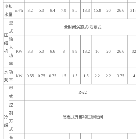
冷却
m³/h
3.2
5.3
6.4
7.9
8.5
13.3
15.8
20
26.6
31.6
水量
型
全封闭涡旋式/活塞式
式
压
输
缩
入
机
KW
3.3
5.3
6.6
8
8.9
13.2
16
20
26.6
32
功
率
水
功
KW
0.55
0.75
0.75
1.5
1.5
1.5
2.2
2.2
3.75
4
泵
率
型
R-22
式
控
制
冷
感温式外部均压膨胀阀
方
媒
式
充