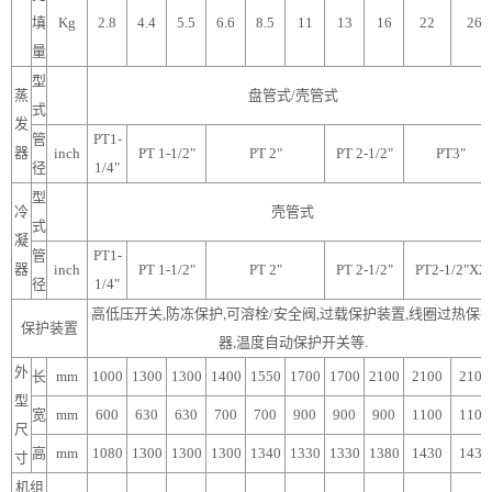
填
Kg
2.8
4.4
5.5
6.6
8.5
11
13
16
22
26
量
型
蒸
盘管式/壳管式
式
发
管
PT1-
器
inch
PT 1-1/2"
PT 2"
PT 2-1/2"
PT3"
径
1/4"
型
冷
壳管式
式
凝
管
PT1-
器
inch
PT 1-1/2"
PT 2"
PT 2-1/2"
PT2-1/2"X2
径
1/4"
高低压开关,防冻保护,可溶栓/安全阀,过载保护装置,线圈过热保
保护装置
器,温度自动保护开关等.
外
长
mm
1000
1300
1300
1400
1550
1700
1700
2100
2100
2100
型
宽
mm
600
630
630
700
700
900
900
900
1100
1100
尺
高
mm
1080
1300
1300
1300
1340
1330
1330
1380
1430
1430
寸
机组