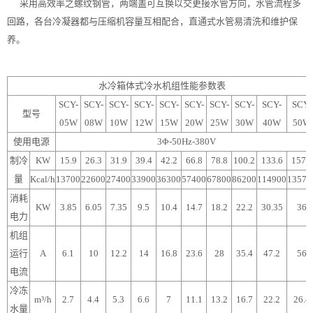
采用高效率之螺纹钢管，两端盖可互换以交更接水管方向，水管流程多
回路，各台冷凝器都与压缩机容量互相配合，直通式水管易清洗和维护保
养。
水冷箱体式冷水机组性能参数表
SCY-
SCY-
SCY-
SCY-
SCY-
SCY-
SCY-
SCY-
SCY-
SCY-
型号
05W
08W
10W
12W
15W
20W
25W
30W
40W
50W
使用电源
3Φ-50Hz-380V
制冷
KW
15.9
26.3
31.9
39.4
42.2
66.8
78.8
100.2
133.6
157.6
量
Kcal/h
13700
22600
27400
33900
36300
57400
67800
86200
114900
13570
消耗
KW
3.85
6.05
7.35
9.5
10.4
14.7
18.2
22.2
30.35
36
电力
机组
运行
A
6.1
10
12.2
14
16.8
23.6
28
35.4
47.2
56
电流
冷冻
m³/h
2.7
4.4
5.3
6.6
7
11.1
13.2
16.7
22.2
26.4
水量